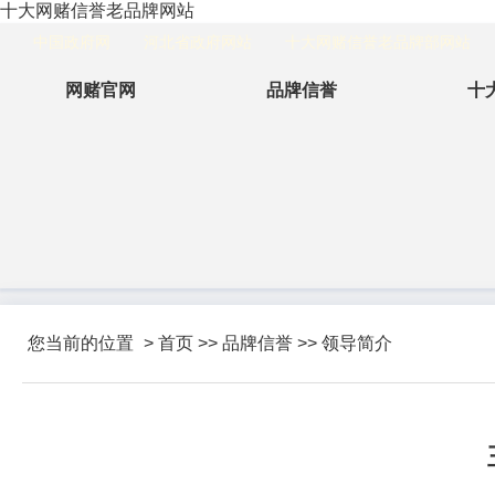
十大网赌信誉老品牌网站
中国政府网
河北省政府网站
十大网赌信誉老品牌部网站
网赌官网
品牌信誉
十
您当前的位置
>
首页
>>
品牌信誉
>>
领导简介