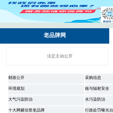
老品牌网
法定主动公开
财政公开
采购信息
环境规划
核与辐射安全
大气污染防治
水污染防治
十大网赌信誉老品牌
行政处罚曝光