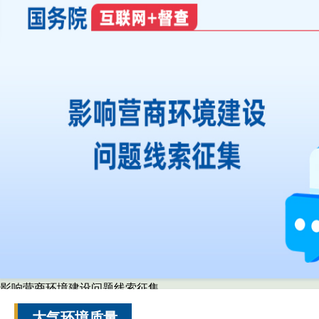
影响营商环境建设问题线索征集
NO₂
CO
大气环境质量