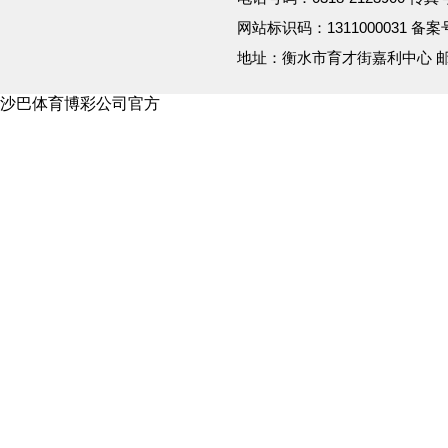
十大网赌信誉老品牌部
科学技术部
网站标识码：1311000031 备
国家卫生健康委员会
农业农村部
地址：衡水市育才街嘉利中心 
沙巴体育博彩公司官方
新华社
人民网